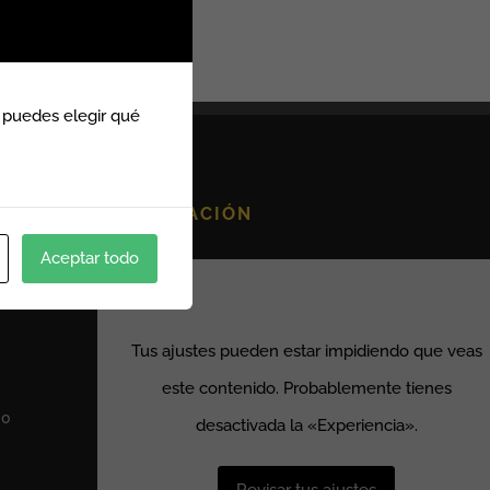
 puedes elegir qué
TROS
LOCALIZACIÓN
Aceptar todo
Tus ajustes pueden estar impidiendo que veas
este contenido. Probablemente tienes
00
desactivada la «Experiencia».
Revisar tus ajustes