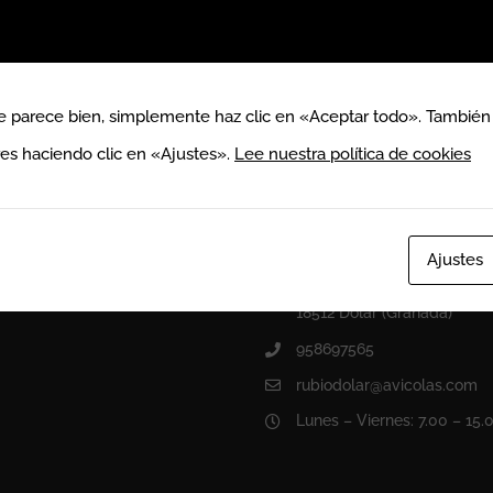
e parece bien, simplemente haz clic en «Aceptar todo». También
res haciendo clic en «Ajustes».
Lee nuestra política de cookies
CONTACTA CON NOSO
Ajustes
Talleres Rubio Dólar
Calle Marquesado, 15
18512 Dólar (Granada)
958697565
rubiodolar@avicolas.com
Lunes – Viernes: 7.00 – 15.